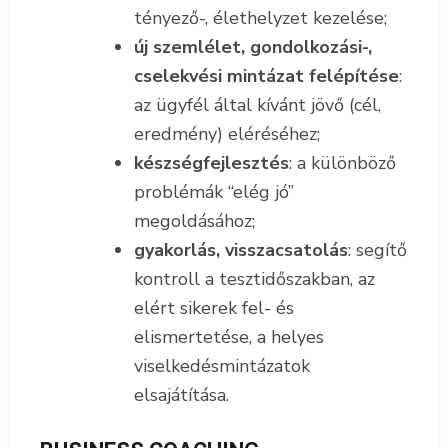
tényező-, élethelyzet kezelése;
új szemlélet, gondolkozási-,
cselekvési mintázat felépítése
:
az ügyfél által kívánt jövő (cél,
eredmény) eléréséhez;
készségfejlesztés
: a különböző
problémák “elég jó”
megoldásához;
gyakorlás, visszacsatolás
: segítő
kontroll a tesztidőszakban, az
elért sikerek fel- és
elismertetése, a helyes
viselkedésmintázatok
elsajátítása.