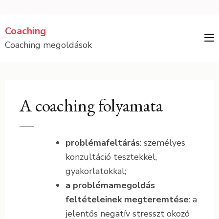
Skip
Coaching
to
Coaching megoldások
content
(Press
Enter)
A coaching folyamata
problémafeltárás
: személyes
konzultáció tesztekkel,
gyakorlatokkal;
a problémamegoldás
feltételeinek megteremtése
: a
jelentős negatív stresszt okozó