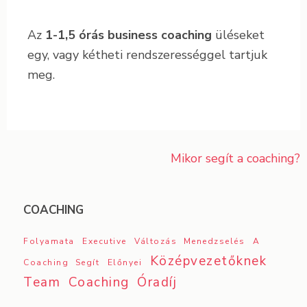
Az
1-1,5 órás business coaching
üléseket
egy, vagy kétheti rendszerességgel tartjuk
meg.
Mikor segít a coaching?
Bejegyzés
navigáció
COACHING
Folyamata
Executive
Változás Menedzselés
A
Középvezetőknek
Coaching Segít
Előnyei
Team Coaching
Óradíj