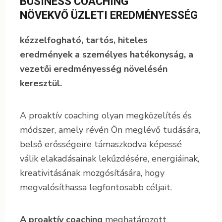
BUSINESS COACHING
NÖVEKVŐ ÜZLETI EREDMÉNYESSÉG
kézzelfogható, tartós, hiteles
eredmények a személyes hatékonyság, a
vezetői eredményesség növelésén
keresztül.
A proaktív coaching olyan megközelítés és
módszer, amely révén Ön meglévő tudására,
belső erősségeire támaszkodva képessé
válik elakadásainak lekűzdésére, energiáinak,
kreativitásának mozgósítására, hogy
megvalósíthassa legfontosabb céljait.
A proaktív coaching
meghatározott