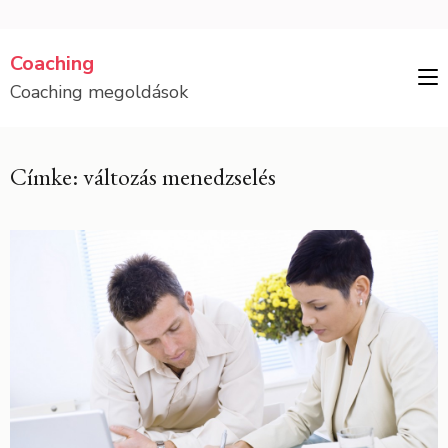
Skip
Coaching
to
Coaching megoldások
content
(Press
Enter)
Címke: változás menedzselés