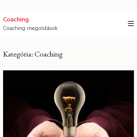
Skip
Coaching
to
Coaching megoldások
content
(Press
Enter)
Kategória: Coaching