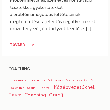
Problémafeltárás: személyes konzultáció
tesztekkel, gyakorlatokkal;
a problémamegoldás feltételeinek
megteremtése: a jelentős negatív stresszt
okozó tényező-, élethelyzet kezelése; […]
TOVÁBB
COACHING
Folyamata
Executive
Változás Menedzselés
A
Középvezetőknek
Coaching Segít
Előnyei
Team Coaching
Óradíj