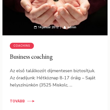
14 január 2012
admin
COACHING
Business coaching
Az első találkozót díjmentesen biztosítjuk.
Az óradíjunk: Hétköznap 8-17 óráig – Saját
helyszínünkön (3525 Miskolc, …
TOVÁBB