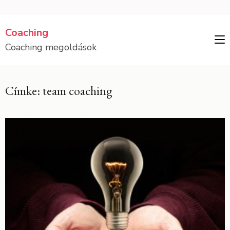
Skip
Coaching
to
Coaching megoldások
content
(Press
Enter)
Címke: team coaching