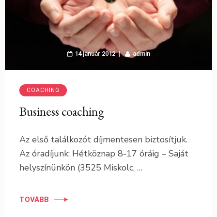
14 január 2012
admin
COACHING
Business coaching
Az első találkozót díjmentesen biztosítjuk.
Az óradíjunk: Hétköznap 8-17 óráig – Saját
helyszínünkön (3525 Miskolc, …
TOVÁBB