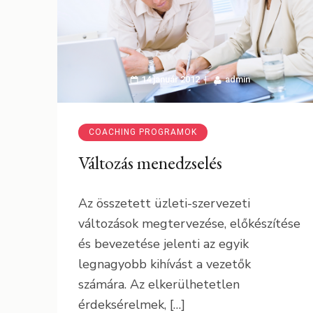
14 január 2012
admin
COACHING PROGRAMOK
Változás menedzselés
Az összetett üzleti-szervezeti
változások megtervezése, előkészítése
és bevezetése jelenti az egyik
legnagyobb kihívást a vezetők
számára. Az elkerülhetetlen
érdeksérelmek, […]