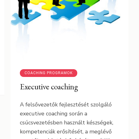
14 január 2012
admin
COACHING PROGRAMOK
Executive coaching
A felsővezetők fejlesztését szolgáló
executive coaching során a
csúcsvezetésben használt készségek,
kompetenciák erősítését, a meglévő