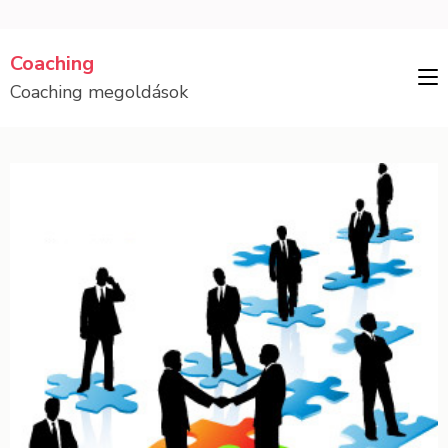
Skip
Coaching
to
Coaching megoldások
content
(Press
Enter)