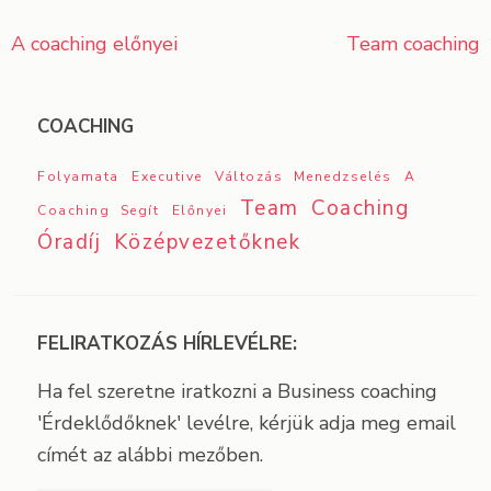
A coaching előnyei
Team coaching
Bejegyzés
navigáció
COACHING
Folyamata
Executive
Változás Menedzselés
A
Team Coaching
Coaching Segít
Előnyei
Óradíj
Középvezetőknek
FELIRATKOZÁS HÍRLEVÉLRE:
Ha fel szeretne iratkozni a Business coaching
'Érdeklődőknek' levélre, kérjük adja meg email
címét az alábbi mezőben.