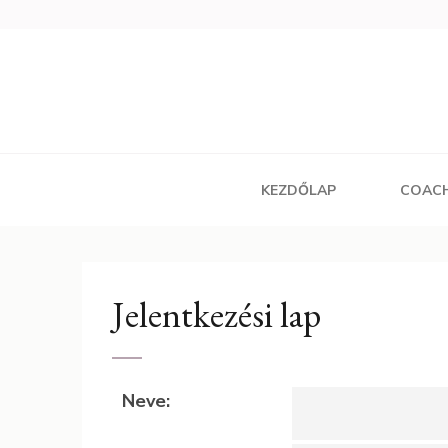
Skip
to
content
(Press
Enter)
KEZDŐLAP
COAC
Jelentkezési lap
Neve: