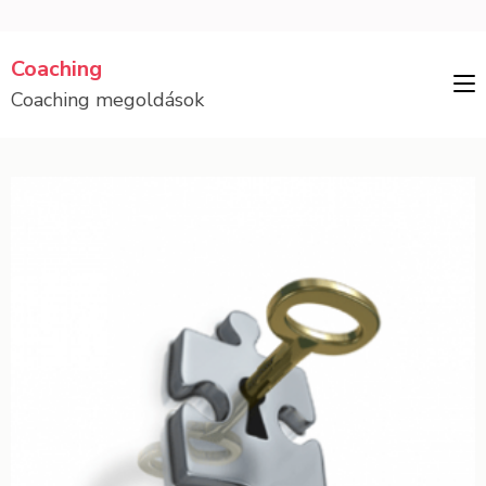
Skip
Coaching
to
Coaching megoldások
content
(Press
Enter)