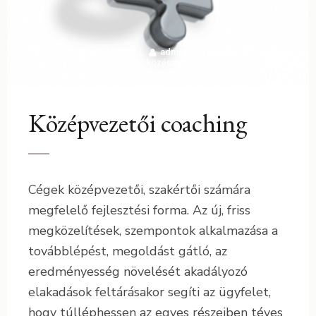
14 január 2012
admin
Coaching programok
középvezetőknek
Középvezetői coaching
Cégek középvezetői, szakértői számára
megfelelő fejlesztési forma. Az új, friss
megközelítések, szempontok alkalmazása a
továbblépést, megoldást gátló, az
eredményesség növelését akadályozó
elakadások feltárásakor segíti az ügyfelet,
hogy túlléphessen az egyes részeiben téves