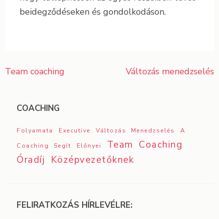
beidegződéseken és gondolkodáson.
Team coaching
Változás menedzselés
Bejegyzés
navigáció
COACHING
Folyamata
Executive
Változás Menedzselés
A
Team Coaching
Coaching Segít
Előnyei
Óradíj
Középvezetőknek
FELIRATKOZÁS HÍRLEVÉLRE: