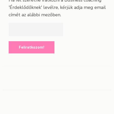
Ha fel szeretne iratkozni a Business coaching
'Érdeklődőknek' levélre, kérjük adja meg email
címét az alábbi mezőben.