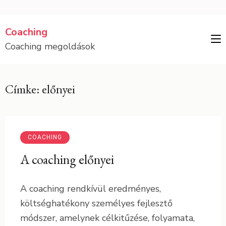
Skip
Coaching
to
Coaching megoldások
content
(Press
Enter)
Címke: előnyei
COACHING
A coaching előnyei
A coaching rendkívül eredményes,
költséghatékony személyes fejlesztő
módszer, amelynek célkitűzése, folyamata,