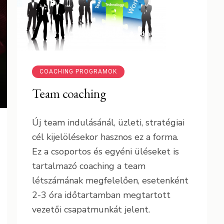
14 január 2012
admin
COACHING PROGRAMOK
Team coaching
Új team indulásánál, üzleti, stratégiai
cél kijelölésekor hasznos ez a forma.
Ez a csoportos és egyéni üléseket is
tartalmazó coaching a team
létszámának megfelelően, esetenként
2-3 óra időtartamban megtartott
vezetői csapatmunkát jelent.