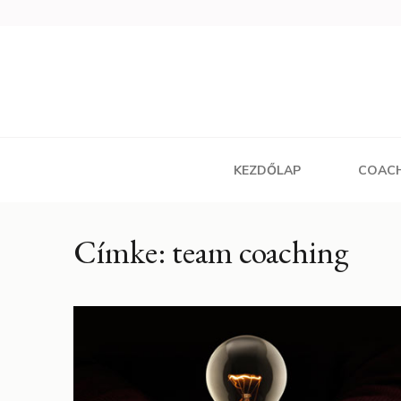
Skip
to
content
(Press
Enter)
KEZDŐLAP
COAC
Címke: team coaching