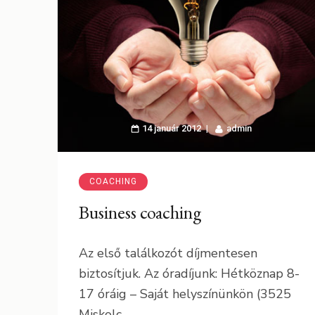
14 január 2012
admin
COACHING
Business coaching
Az első találkozót díjmentesen
biztosítjuk. Az óradíjunk: Hétköznap 8-
17 óráig – Saját helyszínünkön (3525
Miskolc, …